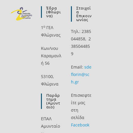
Έδρα
Στοιχεί
(Φλώρι
Α
Να)
Επικοιν
Ωνίας
ο
1
ΓΕΛ
Τηλ.: 2385
Φλώρινας
044858, 2
38504485
Kων/νου
9
Καραμανλ
ή 56
Email:
sde
florin@sc
53100,
h.gr
Φλώρινα
Επισκεφτε
Παράρ
Τημα
ίτε μας
(Αμύντ
Αιο)
στη
σελίδα
ΕΠΑΛ
Facebook
Αμυνταίο