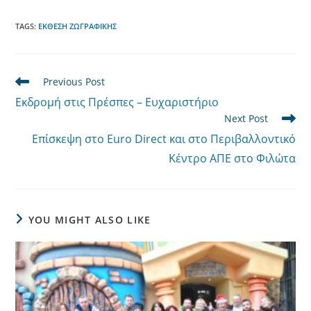
TAGS
:
ΈΚΘΕΣΗ ΖΩΓΡΑΦΙΚΉΣ
Read
Previous Post
more
Εκδρομή στις Πρέσπες – Ευχαριστήριο
articles
Next Post
Επίσκεψη στο Euro Direct και στο Περιβαλλοντικό
Κέντρο ΑΠΕ στο Φιλώτα
YOU MIGHT ALSO LIKE