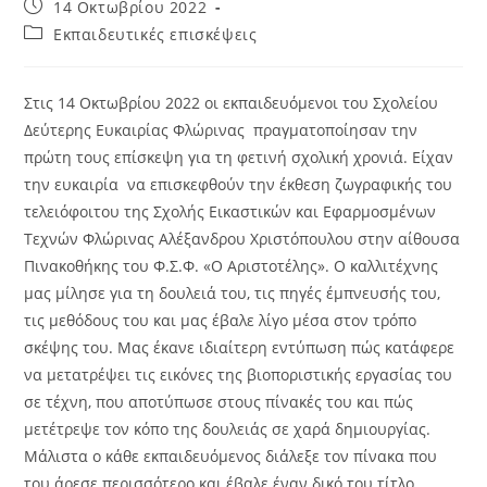
Post
14 Οκτωβρίου 2022
published:
Post
Εκπαιδευτικές επισκέψεις
category:
Στις 14 Οκτωβρίου 2022 οι εκπαιδευόμενοι του Σχολείου
Δεύτερης Ευκαιρίας Φλώρινας πραγματοποίησαν την
πρώτη τους επίσκεψη για τη φετινή σχολική χρονιά. Είχαν
την ευκαιρία να επισκεφθούν την έκθεση ζωγραφικής του
τελειόφοιτου της Σχολής Εικαστικών και Εφαρμοσμένων
Τεχνών Φλώρινας Αλέξανδρου Χριστόπουλου στην αίθουσα
Πινακοθήκης του Φ.Σ.Φ. «Ο Αριστοτέλης». Ο καλλιτέχνης
μας μίλησε για τη δουλειά του, τις πηγές έμπνευσής του,
τις μεθόδους του και μας έβαλε λίγο μέσα στον τρόπο
σκέψης του. Μας έκανε ιδιαίτερη εντύπωση πώς κατάφερε
να μετατρέψει τις εικόνες της βιοποριστικής εργασίας του
σε τέχνη, που αποτύπωσε στους πίνακές του και πώς
μετέτρεψε τον κόπο της δουλειάς σε χαρά δημιουργίας.
Μάλιστα ο κάθε εκπαιδευόμενος διάλεξε τον πίνακα που
του άρεσε περισσότερο και έβαλε έναν δικό του τίτλο.