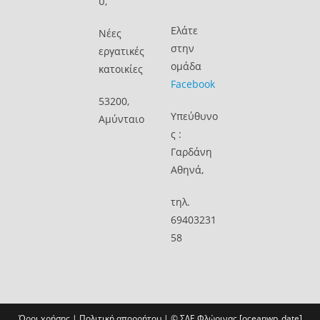
υ,
Ελάτε
Νέες
στην
εργατικές
ομάδα
κατοικίες
Facebook
53200,
Υπεύθυνο
Αμύνταιο
ς :
Γαρδάνη
Αθηνά,
τηλ.
69403231
58
Όροι χρήσης
|
Πολιτική απορρήτου
| ©
ΣΔΕ Φλώρινας
[oceanwp_date]