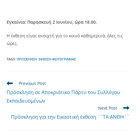
Εγκαίνια: Παρασκευή 2 Ιουνίου, ώρα 18.00.
Η έκθεση είναι ανοιχτή για το κοινό καθημερινά, όλες τις
ώρες.
TAGS
:
ΠΡΌΣΚΛΗΣΗ. ΈΚΘΕΣΗ ΦΩΤΟΓΡΑΦΊΑΣ
Read
Previous Post
more
Πρόσκληση σε Αποκριάτικο Πάρτυ του Συλλόγου
articles
Εκπαιδευομένων
Next Post
Πρόσκληση για την Εικαστική έκθεση ΄΄ΤΑ ΑΝΘΗ΄΄