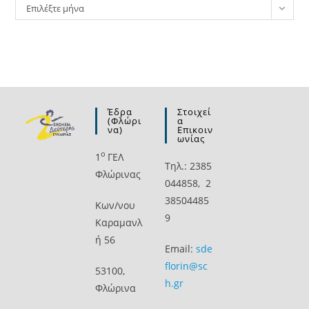
Ιστορικό
Επιλέξτε μήνα
Έδρα
Στοιχεί
(Φλώρι
Α
Να)
Επικοιν
Ωνίας
ο
1
ΓΕΛ
Τηλ.: 2385
Φλώρινας
044858, 2
38504485
Kων/νου
9
Καραμανλ
ή 56
Email:
sde
florin@sc
53100,
h.gr
Φλώρινα