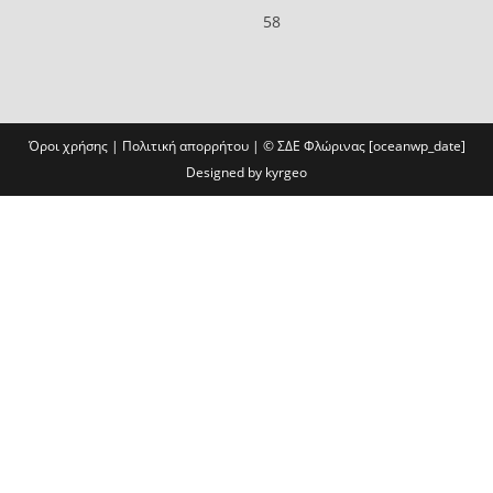
58
Όροι χρήσης
|
Πολιτική απορρήτου
| ©
ΣΔΕ Φλώρινας
[oceanwp_date]
Designed by
kyrgeo