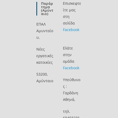
Επισκεφτε
Παράρ
Τημα
ίτε μας
(Αμύντ
Αιο)
στη
σελίδα
ΕΠΑΛ
Facebook
Αμυνταίο
υ,
Ελάτε
Νέες
στην
εργατικές
ομάδα
κατοικίες
Facebook
53200,
Υπεύθυνο
Αμύνταιο
ς :
Γαρδάνη
Αθηνά,
τηλ.
69403231