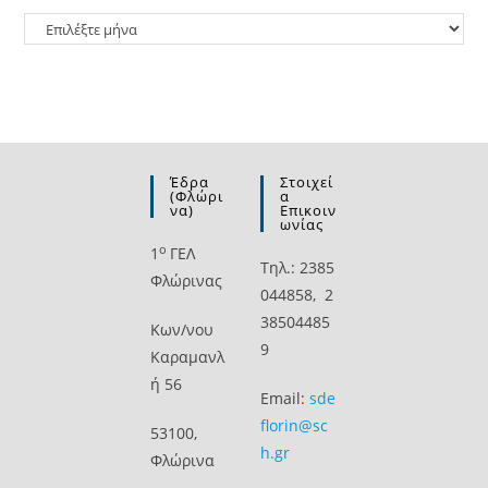
Ιστορικό
Έδρα
Στοιχεί
(Φλώρι
Α
Να)
Επικοιν
Ωνίας
ο
1
ΓΕΛ
Τηλ.: 2385
Φλώρινας
044858, 2
38504485
Kων/νου
9
Καραμανλ
ή 56
Email:
sde
florin@sc
53100,
h.gr
Φλώρινα