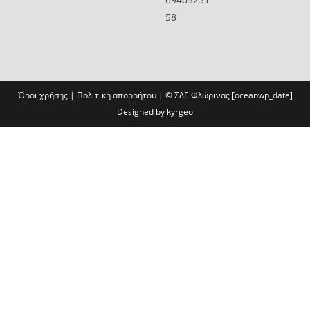
58
Όροι χρήσης
|
Πολιτική απορρήτου
| ©
ΣΔΕ Φλώρινας
[oceanwp_date]
Designed by
kyrgeo