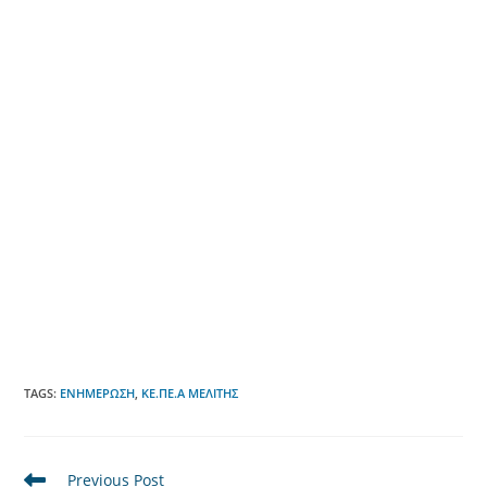
TAGS
:
ΕΝΗΜΈΡΩΣΗ
,
ΚΕ.ΠΕ.Α ΜΕΛΊΤΗΣ
Read
Previous Post