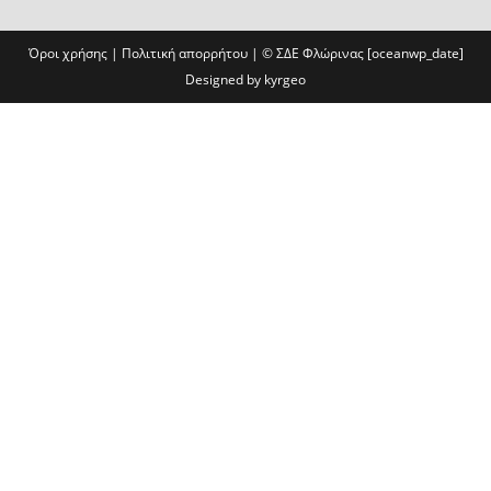
Όροι χρήσης
|
Πολιτική απορρήτου
| ©
ΣΔΕ Φλώρινας
[oceanwp_date]
Designed by
kyrgeo