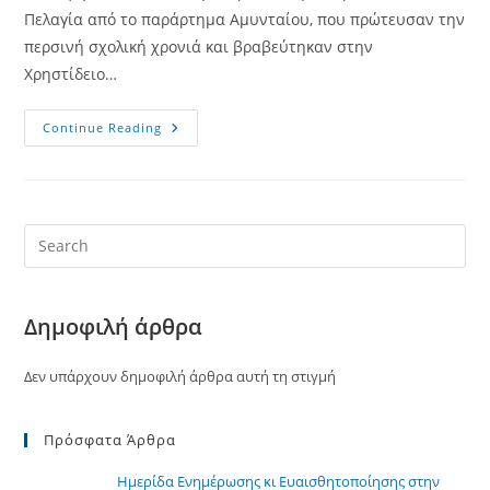
Πελαγία από το παράρτημα Αμυνταίου, που πρώτευσαν την
περσινή σχολική χρονιά και βραβεύτηκαν στην
Χρηστίδειο…
Βράβευση
Continue Reading
Εκπαιδευομένων
Μας
Στην
Χρηστίδειο
Τελετή
Του
Φ.Σ.Φ.
“Ο
Αριστοτέλης”
Δημοφιλή άρθρα
Δεν υπάρχουν δημοφιλή άρθρα αυτή τη στιγμή
Πρόσφατα Άρθρα
Ημερίδα Ενημέρωσης κι Ευαισθητοποίησης στην