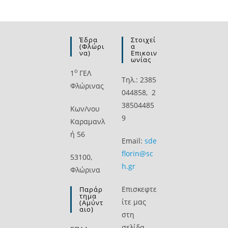
Έδρα
Στοιχεί
(Φλώρι
Α
Να)
Επικοιν
Ωνίας
ο
1
ΓΕΛ
Τηλ.: 2385
Φλώρινας
044858, 2
38504485
Kων/νου
9
Καραμανλ
ή 56
Email:
sde
florin@sc
53100,
h.gr
Φλώρινα
Επισκεφτε
Παράρ
Τημα
ίτε μας
(Αμύντ
Αιο)
στη
σελίδα