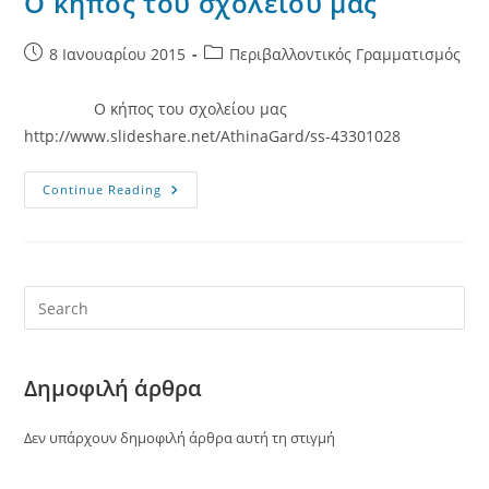
Ο κήπος του σχολείου μας
Post
Post
8 Ιανουαρίου 2015
Περιβαλλοντικός Γραμματισμός
published:
category:
Ο κήπος του σχολείου μας
http://www.slideshare.net/AthinaGard/ss-43301028
Ο
Continue Reading
Κήπος
Του
Σχολείου
Μας
Δημοφιλή άρθρα
Δεν υπάρχουν δημοφιλή άρθρα αυτή τη στιγμή