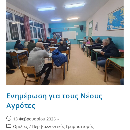
Ενημέρωση για τους Νέους
Αγρότες
Post
13 Φεβρουαρίου 2026
published:
Post
Ομιλίες
/
Περιβαλλοντικός Γραμματισμός