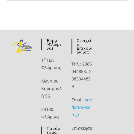
Έδρα
Στοιχεί
(Φλώρι
Α
Να)
Επικοιν
Ωνίας
ο
1
ΓΕΛ
Τηλ.: 2385
Φλώρινας
044858, 2
38504485
Kων/νου
9
Καραμανλ
ή 56
Email:
sde
florin@sc
53100,
h.gr
Φλώρινα
Επισκεφτε
Παράρ
Τημα