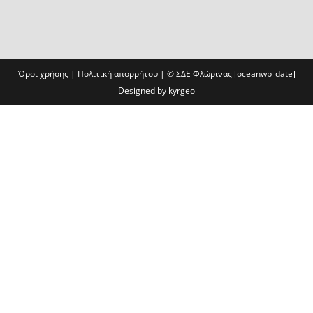
Όροι χρήσης
|
Πολιτική απορρήτου
| ©
ΣΔΕ Φλώρινας
[oceanwp_date]
Designed by
kyrgeo