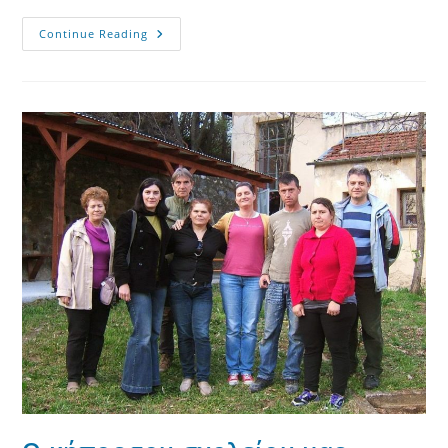
Εκπαιδευτική
Continue Reading
Επίσκεψη
Στη
Βιοτεχνία
Μεταποίησης
Της
Πιπεριάς
“Ναουμίδης”