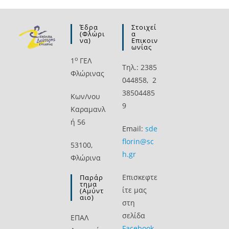
Έδρα
Στοιχεί
(Φλώρι
Α
Να)
Επικοιν
Ωνίας
ο
1
ΓΕΛ
Τηλ.: 2385
Φλώρινας
044858, 2
38504485
Kων/νου
9
Καραμανλ
ή 56
Email:
sde
florin@sc
53100,
h.gr
Φλώρινα
Επισκεφτε
Παράρ
Τημα
ίτε μας
(Αμύντ
Αιο)
στη
σελίδα
ΕΠΑΛ
Facebook