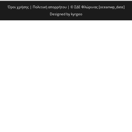
Όροι χρήσης
|
Πολιτική απορρήτου
| ©
ΣΔΕ Φλώρινας
[oceanwp_date]
Designed by
kyrgeo