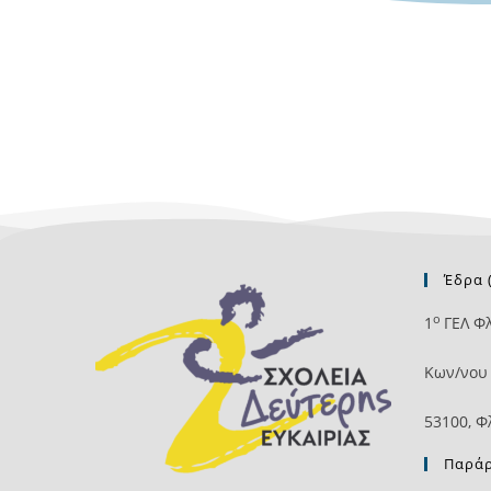
Έδρα 
ο
1
ΓΕΛ Φ
Kων/νου
53100, Φ
Παράρ