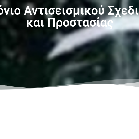
νιο Αντισεισμικού Σχεδ
και Προστασίας