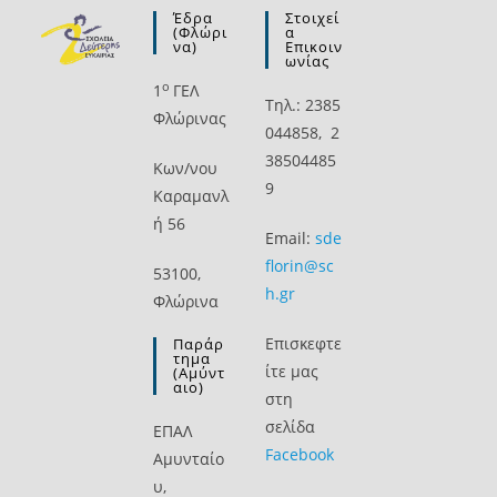
Έδρα
Στοιχεί
(Φλώρι
Α
Να)
Επικοιν
Ωνίας
ο
1
ΓΕΛ
Τηλ.: 2385
Φλώρινας
044858, 2
38504485
Kων/νου
9
Καραμανλ
ή 56
Email:
sde
florin@sc
53100,
h.gr
Φλώρινα
Επισκεφτε
Παράρ
Τημα
ίτε μας
(Αμύντ
Αιο)
στη
σελίδα
ΕΠΑΛ
Facebook
Αμυνταίο
υ,