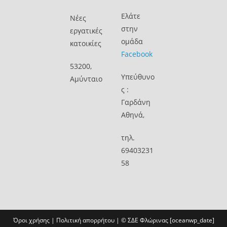
Ελάτε
Νέες
στην
εργατικές
ομάδα
κατοικίες
Facebook
53200,
Υπεύθυνο
Αμύνταιο
ς :
Γαρδάνη
Αθηνά,
τηλ.
69403231
58
Όροι χρήσης
|
Πολιτική απορρήτου
| ©
ΣΔΕ Φλώρινας
[oceanwp_date]