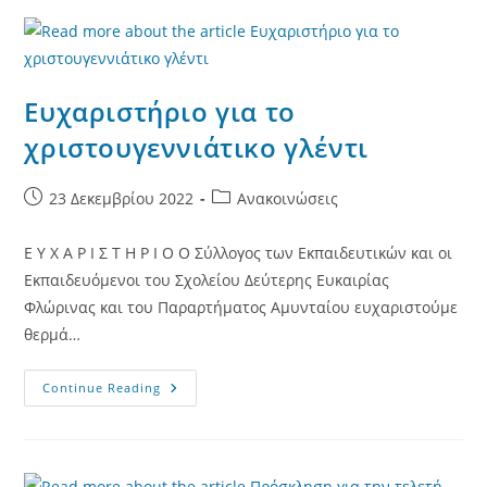
–
Καλή
Πρωτοχρονιά
Ευχαριστήριο για το
χριστουγεννιάτικο γλέντι
Post
Post
23 Δεκεμβρίου 2022
Ανακοινώσεις
published:
category:
Ε Υ Χ Α Ρ Ι Σ Τ Η Ρ Ι Ο Ο Σύλλογος των Εκπαιδευτικών και οι
Εκπαιδευόμενοι του Σχολείου Δεύτερης Ευκαιρίας
Φλώρινας και του Παραρτήματος Αμυνταίου ευχαριστούμε
θερμά…
Ευχαριστήριο
Continue Reading
Για
Το
Χριστουγεννιάτικο
Γλέντι