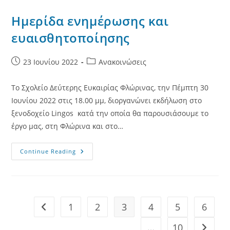
Ημερίδα ενημέρωσης και
ευαισθητοποίησης
Post
Post
23 Ιουνίου 2022
Ανακοινώσεις
published:
category:
Το Σχολείο Δεύτερης Ευκαιρίας Φλώρινας, την Πέμπτη 30
Ιουνίου 2022 στις 18.00 μμ, διοργανώνει εκδήλωση στο
ξενοδοχείο Lingos κατά την οποία θα παρουσιάσουμε το
έργο μας, στη Φλώρινα και στο…
Ημερίδα
Continue Reading
Ενημέρωσης
Και
Ευαισθητοποίησης
1
2
3
4
5
6
Go to the previous page
…
10
Go to t