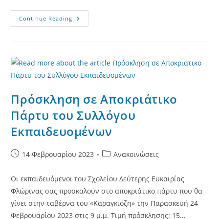
Πρόσκληση
Continue Reading
Για
Την
Έκθεση
Φωτογραφίας
Με
Θέμα:
«ΜΝΗΜΕΙΑ
ΤΗΣ
ΠΟΛΗΣ
ΜΟΥ»
Πρόσκληση σε Αποκριάτικο
Πάρτυ του Συλλόγου
Εκπαιδευομένων
Post
Post
14 Φεβρουαρίου 2023
Ανακοινώσεις
published:
category:
Οι εκπαιδευόμενοι του Σχολείου Δεύτερης Ευκαιρίας
Φλώρινας σας προσκαλούν στο αποκριάτικο πάρτυ που θα
γίνει στην ταβέρνα του «Καραγκιόζη» την Παρασκευή 24
Φεβρουαρίου 2023 στις 9 μ.μ. Τιμή πρόσκλησης: 15…