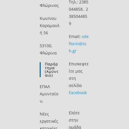
Τηλ.: 2385
Φλώρινας
044858, 2
38504485
Kων/νου
9
Καραμανλ
ή 56
Email:
sde
florin@sc
53100,
h.gr
Φλώρινα
Επισκεφτε
Παράρ
Τημα
ίτε μας
(Αμύντ
Αιο)
στη
σελίδα
ΕΠΑΛ
Facebook
Αμυνταίο
υ,
Ελάτε
Νέες
στην
εργατικές
ομάδα
κατοικίες