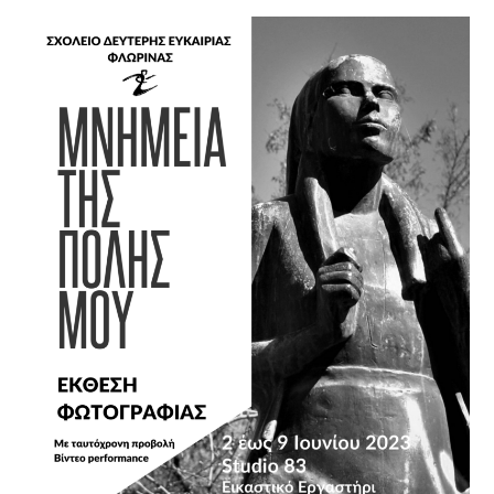
΄΄ΤΑ
ΑΝΘΗ΄΄