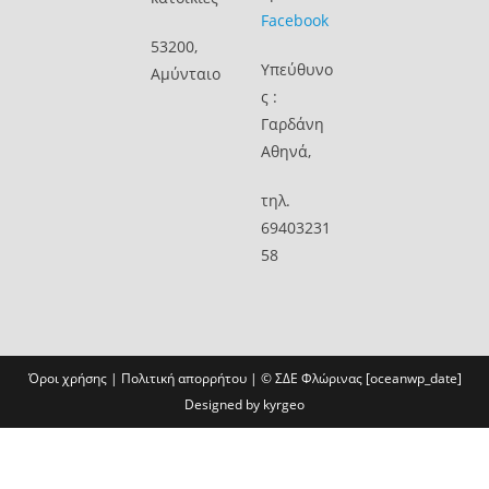
Facebook
53200,
Υπεύθυνο
Αμύνταιο
ς :
Γαρδάνη
Αθηνά,
τηλ.
69403231
58
Όροι χρήσης
|
Πολιτική απορρήτου
| ©
ΣΔΕ Φλώρινας
[oceanwp_date]
Designed by
kyrgeo