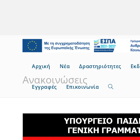
Skip
to
content
Αρχική
Νέα
Δραστηριότητες
Εκδ
Ανακοινώσεις
Εγγραφές
Επικοινωνία
Toggle
website
search