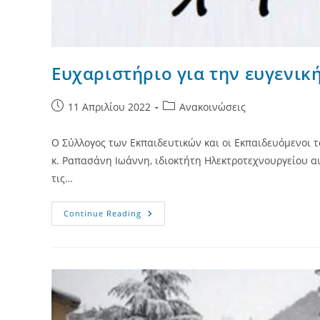
Ευχαριστήριο για την ευγενικ
Post
Post
11 Απριλίου 2022
Ανακοινώσεις
published:
category:
Ο Σύλλογος των Εκπαιδευτικών και οι Εκπαιδευόμενοι 
κ. Ραπασάνη Ιωάννη, ιδιοκτήτη Ηλεκτροτεχνουργείου αυ
τις…
Ευχαριστήριο
Continue Reading
Για
Την
Ευγενική
Χορηγία
Εξοπλισμού