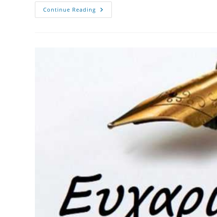
Ξεκίνησε
Continue Reading
Η
1η
Περίοδος
Των
Εγγραφών
Για
Τη
Σχολική
Χρονιά
2022-
2023